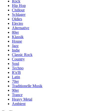
Rock
Hip Hop
Chillout
Schlager
Oldies
Electro
Alternative
80er
Klassik
House
Jazz
Indie
Classic Rock
Country
Soul
Techno
R'n'B
Latin
70er
Traditionelle Musik
90er
Trance
Heavy Metal
Ambient