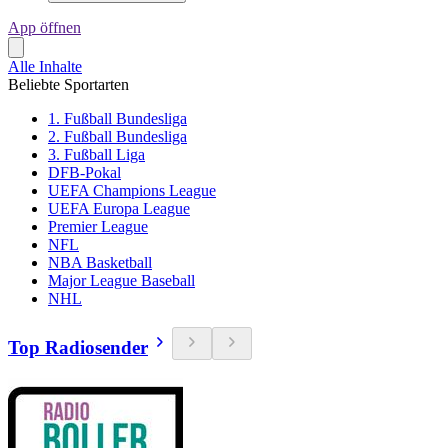
App öffnen
Alle Inhalte
Beliebte Sportarten
1. Fußball Bundesliga
2. Fußball Bundesliga
3. Fußball Liga
DFB-Pokal
UEFA Champions League
UEFA Europa League
Premier League
NFL
NBA Basketball
Major League Baseball
NHL
Top Radiosender