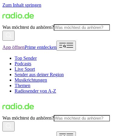
Zum Inhalt springen
Was möchtest du anhören?
App öffnen
Prime entdecken
Top Sender
Podcasts
Live Sport
Sender aus deiner Region
Musikrichtungen
Themen
Radiosender von A-Z
Was möchtest du anhören?