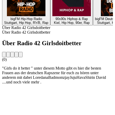
bigFM Hip-Hop Radio
90s90s Hiphop & Rap
bigFM Deutsc
Stuttgart, Hip Hop, R'n'B, Rap
Kiel, Hip Hop, 90er, Rap
Stuttgart, H
Über Radio 42 Girlsdoitbetter
Über Radio 42 Girlsdoitbetter
Über Radio 42 Girlsdoitbetter
(0)
"Girls do it better " unter diesem Motto gibt es hier die besten
Frauen aus der deutschen Rapszene für euch zu hören unter
anderem mit dabei LoredanaBadmomzjayJujuHavaShirin David
....und noch viele mehr .
Sender-Website