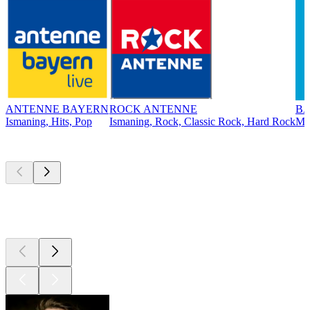
ANTENNE BAYERN
ROCK ANTENNE
BA
Ismaning, Hits, Pop
Ismaning, Rock, Classic Rock, Hard Rock
Mü
Top
Podcasts
Top
Podcasts
Top
Podcasts