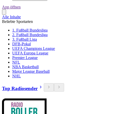
App öffnen
Alle Inhalte
Beliebte Sportarten
1. Fußball Bundesliga
2. Fußball Bundesliga
3. Fußball Liga
DFB-Pokal
UEFA Champions League
UEFA Europa League
Premier League
NFL
NBA Basketball
Major League Baseball
NHL
Top Radiosender