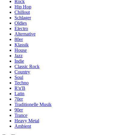
Rock
Hip Hop
Chillout
Schlager
Oldies
Electro
Alternative
80er
Klassik
House
Jazz
Indie
Classic Rock
Country
Soul
Techno
R'n'B
Latin
70er
Traditionelle Musik
90er
Trance
Heavy Metal
Ambient