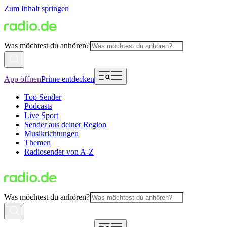
Zum Inhalt springen
Was möchtest du anhören?
App öffnen
Prime entdecken
Top Sender
Podcasts
Live Sport
Sender aus deiner Region
Musikrichtungen
Themen
Radiosender von A-Z
Was möchtest du anhören?