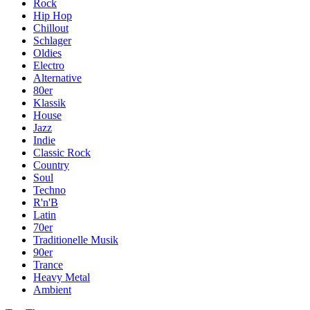
Rock
Hip Hop
Chillout
Schlager
Oldies
Electro
Alternative
80er
Klassik
House
Jazz
Indie
Classic Rock
Country
Soul
Techno
R'n'B
Latin
70er
Traditionelle Musik
90er
Trance
Heavy Metal
Ambient