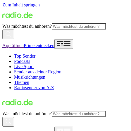
Zum Inhalt springen
Was möchtest du anhören?
App öffnen
Prime entdecken
Top Sender
Podcasts
Live Sport
Sender aus deiner Region
Musikrichtungen
Themen
Radiosender von A-Z
Was möchtest du anhören?