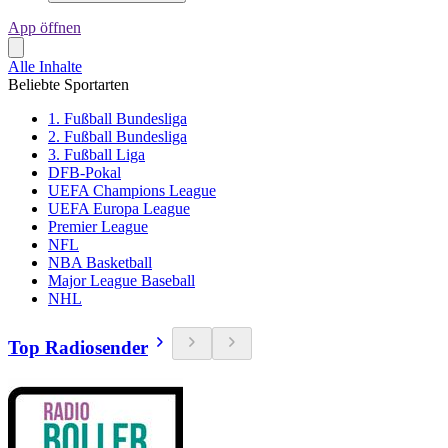
App öffnen
Alle Inhalte
Beliebte Sportarten
1. Fußball Bundesliga
2. Fußball Bundesliga
3. Fußball Liga
DFB-Pokal
UEFA Champions League
UEFA Europa League
Premier League
NFL
NBA Basketball
Major League Baseball
NHL
Top Radiosender