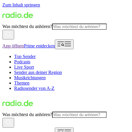
Zum Inhalt springen
Was möchtest du anhören?
App öffnen
Prime entdecken
Top Sender
Podcasts
Live Sport
Sender aus deiner Region
Musikrichtungen
Themen
Radiosender von A-Z
Was möchtest du anhören?