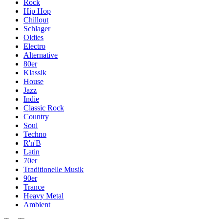
Rock
Hip Hop
Chillout
Schlager
Oldies
Electro
Alternative
80er
Klassik
House
Jazz
Indie
Classic Rock
Country
Soul
Techno
R'n'B
Latin
70er
Traditionelle Musik
90er
Trance
Heavy Metal
Ambient