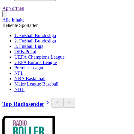
App öffnen
Alle Inhalte
Beliebte Sportarten
1. Fußball Bundesliga
2. Fußball Bundesliga
3. Fußball Liga
DFB-Pokal
UEFA Champions League
UEFA Europa League
Premier League
NFL
NBA Basketball
Major League Baseball
NHL
Top Radiosender