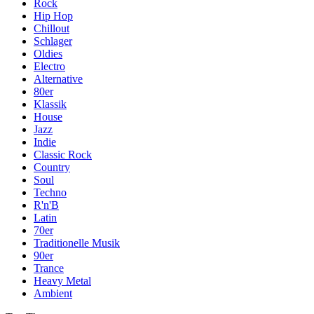
Rock
Hip Hop
Chillout
Schlager
Oldies
Electro
Alternative
80er
Klassik
House
Jazz
Indie
Classic Rock
Country
Soul
Techno
R'n'B
Latin
70er
Traditionelle Musik
90er
Trance
Heavy Metal
Ambient