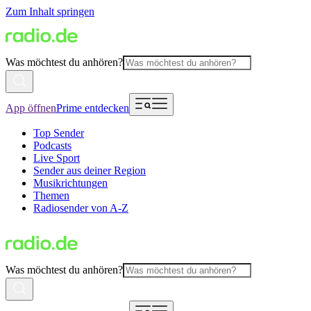
Zum Inhalt springen
Was möchtest du anhören?
App öffnen
Prime entdecken
Top Sender
Podcasts
Live Sport
Sender aus deiner Region
Musikrichtungen
Themen
Radiosender von A-Z
Was möchtest du anhören?