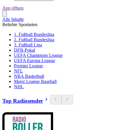
App öffnen
Alle Inhalte
Beliebte Sportarten
1. Fußball Bundesliga
2. Fußball Bundesliga
3. Fußball Liga
DFB-Pokal
UEFA Champions League
UEFA Europa League
Premier League
NFL
NBA Basketball
Major League Baseball
NHL
Top Radiosender