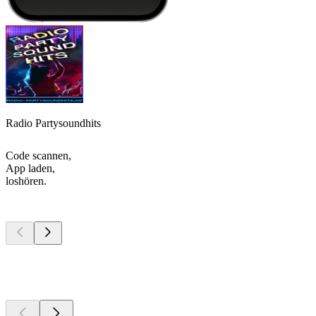
Radio Partysoundhits
Code scannen,
App laden,
loshören.
Top
Podcasts
Top
Podcasts
Top
Podcasts