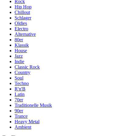
Rock
Hip Hop
Chillout
Schlager
Oldies
Electro
Alternative
80er
Klassik
House
Jazz
Indie
Classic Rock
Country
Soul
Techno
R'n'B
Latin
70er
Traditionelle Musik
90er
Trance
Heavy Metal
Ambient