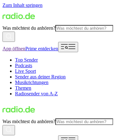
Zum Inhalt springen
Was möchtest du anhören?
App öffnen
Prime entdecken
Top Sender
Podcasts
Live Sport
Sender aus deiner Region
Musikrichtungen
Themen
Radiosender von A-Z
Was möchtest du anhören?