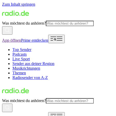
Zum Inhalt springen
Was möchtest du anhören?
App öffnen
Prime entdecken
Top Sender
Podcasts
Live Sport
Sender aus deiner Region
Musikrichtungen
Themen
Radiosender von A-Z
Was möchtest du anhören?