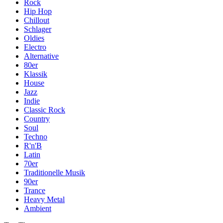
Rock
Hip Hop
Chillout
Schlager
Oldies
Electro
Alternative
80er
Klassik
House
Jazz
Indie
Classic Rock
Country
Soul
Techno
R'n'B
Latin
70er
Traditionelle Musik
90er
Trance
Heavy Metal
Ambient