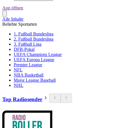
App öffnen
Alle Inhalte
Beliebte Sportarten
1. Fußball Bundesliga
2. Fußball Bundesliga
3. Fußball Liga
DFB-Pokal
UEFA Champions League
UEFA Europa League
Premier League
NFL
NBA Basketball
Major League Baseball
NHL
Top Radiosender