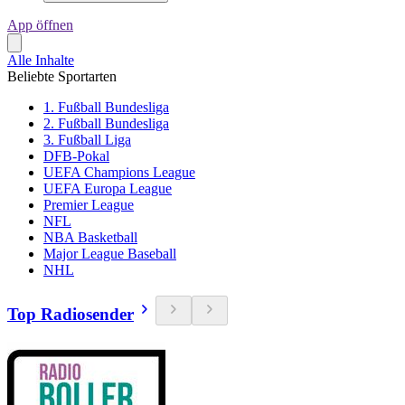
App öffnen
Alle Inhalte
Beliebte Sportarten
1. Fußball Bundesliga
2. Fußball Bundesliga
3. Fußball Liga
DFB-Pokal
UEFA Champions League
UEFA Europa League
Premier League
NFL
NBA Basketball
Major League Baseball
NHL
Top Radiosender