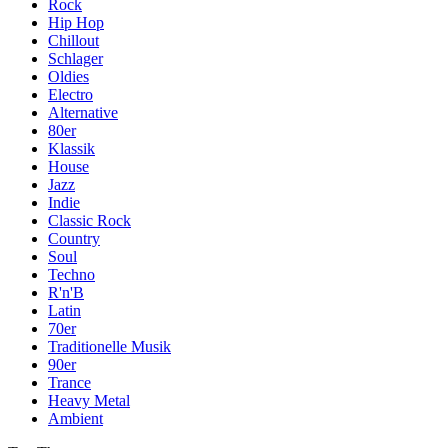
Rock
Hip Hop
Chillout
Schlager
Oldies
Electro
Alternative
80er
Klassik
House
Jazz
Indie
Classic Rock
Country
Soul
Techno
R'n'B
Latin
70er
Traditionelle Musik
90er
Trance
Heavy Metal
Ambient