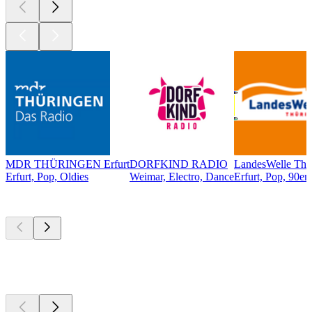
MDR THÜRINGEN Erfurt
DORFKIND RADIO
LandesWelle Thü
Erfurt, Pop, Oldies
Weimar, Electro, Dance
Erfurt, Pop, 90er,
Top
Podcasts
Top
Podcasts
Top
Podcasts