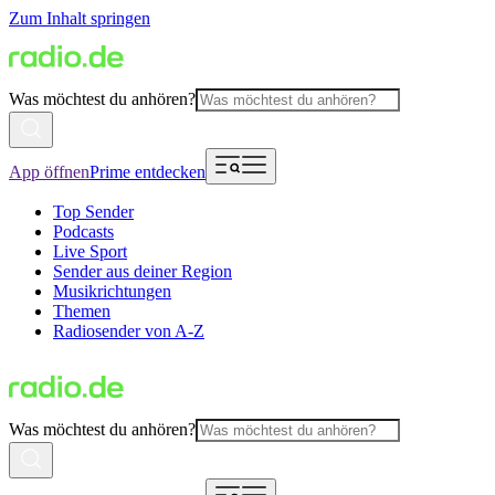
Zum Inhalt springen
Was möchtest du anhören?
App öffnen
Prime entdecken
Top Sender
Podcasts
Live Sport
Sender aus deiner Region
Musikrichtungen
Themen
Radiosender von A-Z
Was möchtest du anhören?