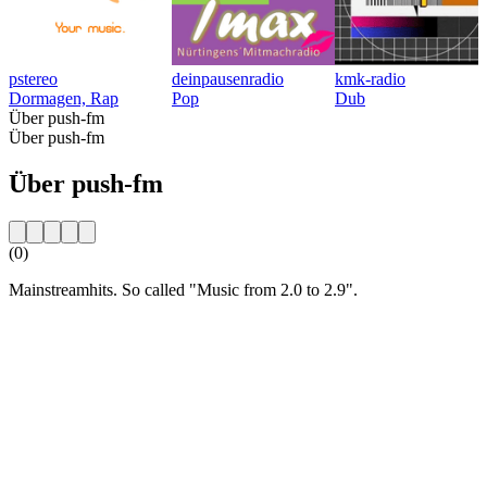
pstereo
deinpausenradio
kmk-radio
Dormagen, Rap
Pop
Dub
Über push-fm
Über push-fm
Über push-fm
(0)
Mainstreamhits. So called "Music from 2.0 to 2.9".
Sender-Website