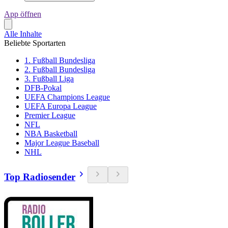
App öffnen
Alle Inhalte
Beliebte Sportarten
1. Fußball Bundesliga
2. Fußball Bundesliga
3. Fußball Liga
DFB-Pokal
UEFA Champions League
UEFA Europa League
Premier League
NFL
NBA Basketball
Major League Baseball
NHL
Top Radiosender