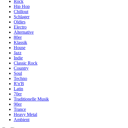
Rock
Hip Hop
Chillout
Schlager
Oldies
Electro
Alternative
80er
Klassik
House
Jazz
Indie
Classic Rock
Country
Soul
Techno
R'n'B
Latin
70er
Traditionelle Musik
90er
Trance
Heavy Metal
Ambient