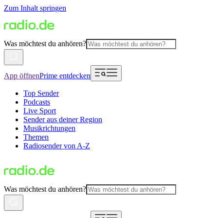
Zum Inhalt springen
Was möchtest du anhören?
App öffnen
Prime entdecken
Top Sender
Podcasts
Live Sport
Sender aus deiner Region
Musikrichtungen
Themen
Radiosender von A-Z
Was möchtest du anhören?