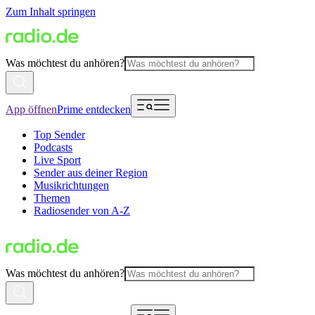
Zum Inhalt springen
Was möchtest du anhören?
App öffnen
Prime entdecken
Top Sender
Podcasts
Live Sport
Sender aus deiner Region
Musikrichtungen
Themen
Radiosender von A-Z
Was möchtest du anhören?