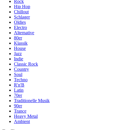
Rock
Hip Hop
Chillout
Schlager
Oldies
Electro
Alternative
80er
Klassik
House
Jazz
Indie
Classic Rock
Country
Soul
Techno
R'n'B
Latin
70er
Traditionelle Musik
90er
Trance
Heavy Metal
Ambient