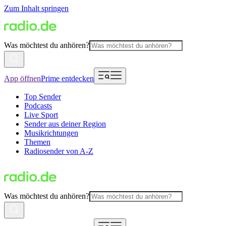
Zum Inhalt springen
Was möchtest du anhören?
App öffnen
Prime entdecken
Top Sender
Podcasts
Live Sport
Sender aus deiner Region
Musikrichtungen
Themen
Radiosender von A-Z
Was möchtest du anhören?