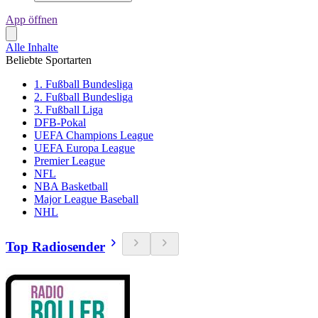
App öffnen
Alle Inhalte
Beliebte Sportarten
1. Fußball Bundesliga
2. Fußball Bundesliga
3. Fußball Liga
DFB-Pokal
UEFA Champions League
UEFA Europa League
Premier League
NFL
NBA Basketball
Major League Baseball
NHL
Top Radiosender