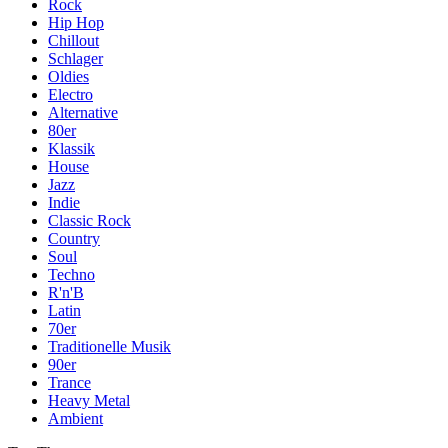
Rock
Hip Hop
Chillout
Schlager
Oldies
Electro
Alternative
80er
Klassik
House
Jazz
Indie
Classic Rock
Country
Soul
Techno
R'n'B
Latin
70er
Traditionelle Musik
90er
Trance
Heavy Metal
Ambient