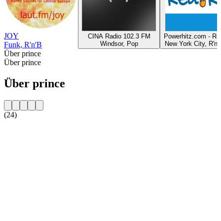
JOY
CINA Radio 102.3 FM
Powerhitz.com - R
Windsor, Pop
New York City, R'n'
Funk, R'n'B
Über prince
Über prince
Über prince
(24)
Sender-Website