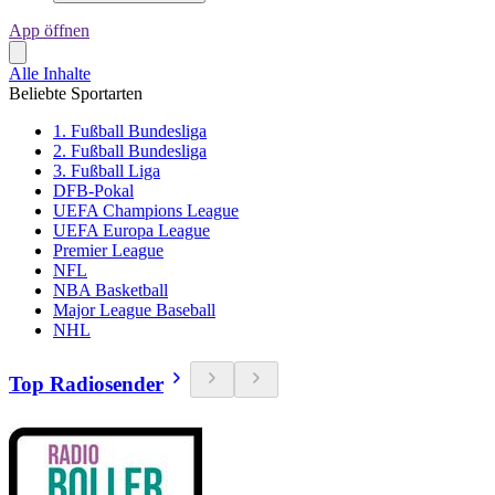
App öffnen
Alle Inhalte
Beliebte Sportarten
1. Fußball Bundesliga
2. Fußball Bundesliga
3. Fußball Liga
DFB-Pokal
UEFA Champions League
UEFA Europa League
Premier League
NFL
NBA Basketball
Major League Baseball
NHL
Top Radiosender