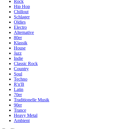
Rock
Hip Hop
Chillout
Schlager
Oldies
Electro
Alternative
80er
Klassik
House
Jazz
Indie
Classic Rock
Country
Soul
Techno
R'n'B
Latin
70er
Traditionelle Musik
90er
Trance
Heavy Metal
Ambient