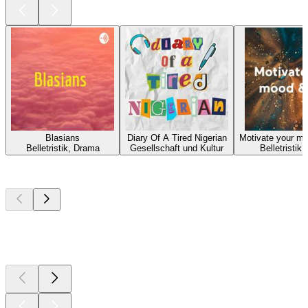
Blasians
Diary Of A Tired Nigerian
Motivate your mo
Belletristik, Drama
Gesellschaft und Kultur
Belletristik
Top
Podcasts
Top
Podcasts
Top
Podcasts