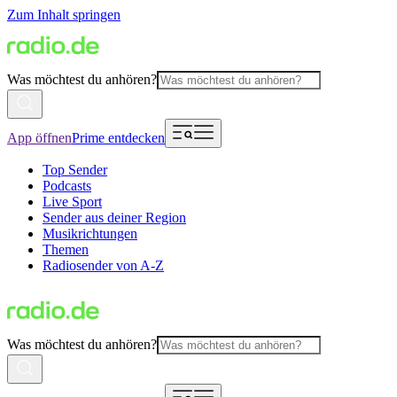
Zum Inhalt springen
Was möchtest du anhören?
App öffnen
Prime entdecken
Top Sender
Podcasts
Live Sport
Sender aus deiner Region
Musikrichtungen
Themen
Radiosender von A-Z
Was möchtest du anhören?