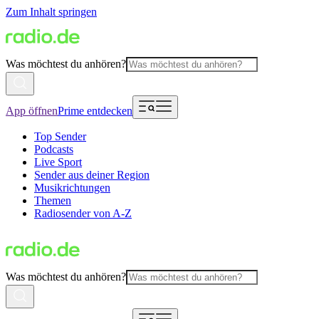
Zum Inhalt springen
Was möchtest du anhören?
App öffnen
Prime entdecken
Top Sender
Podcasts
Live Sport
Sender aus deiner Region
Musikrichtungen
Themen
Radiosender von A-Z
Was möchtest du anhören?