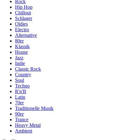
Rock
Hip Hop
Chillout
Schlager
Oldies
Electro
Alternative
80er
Klassik
House
Jazz
Indie
Classic Rock
Country
Soul
Techno
R'n'B
Latin
70er
Traditionelle Musik
90er
Trance
Heavy Metal
Ambient