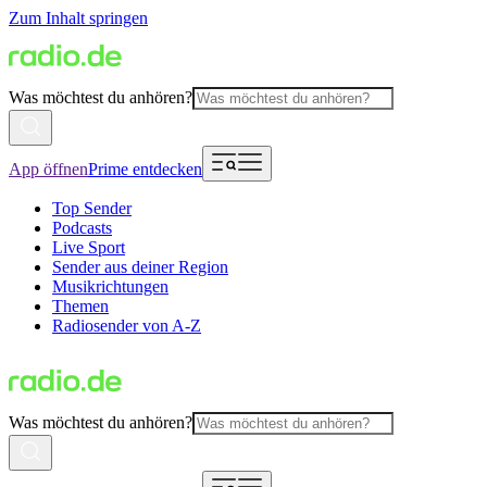
Zum Inhalt springen
Was möchtest du anhören?
App öffnen
Prime entdecken
Top Sender
Podcasts
Live Sport
Sender aus deiner Region
Musikrichtungen
Themen
Radiosender von A-Z
Was möchtest du anhören?