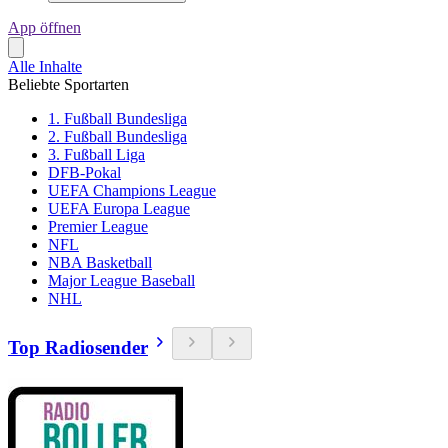
App öffnen
Alle Inhalte
Beliebte Sportarten
1. Fußball Bundesliga
2. Fußball Bundesliga
3. Fußball Liga
DFB-Pokal
UEFA Champions League
UEFA Europa League
Premier League
NFL
NBA Basketball
Major League Baseball
NHL
Top Radiosender