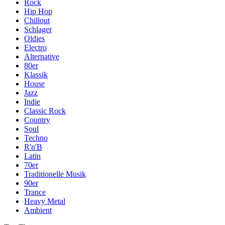
Rock
Hip Hop
Chillout
Schlager
Oldies
Electro
Alternative
80er
Klassik
House
Jazz
Indie
Classic Rock
Country
Soul
Techno
R'n'B
Latin
70er
Traditionelle Musik
90er
Trance
Heavy Metal
Ambient