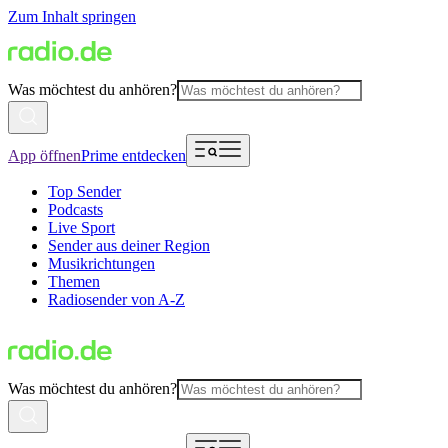
Zum Inhalt springen
Was möchtest du anhören?
App öffnen
Prime entdecken
Top Sender
Podcasts
Live Sport
Sender aus deiner Region
Musikrichtungen
Themen
Radiosender von A-Z
Was möchtest du anhören?