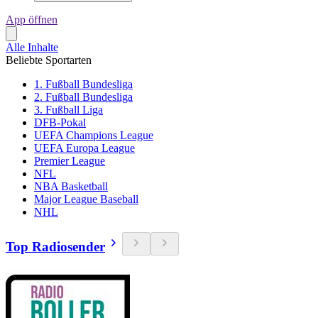
App öffnen
Alle Inhalte
Beliebte Sportarten
1. Fußball Bundesliga
2. Fußball Bundesliga
3. Fußball Liga
DFB-Pokal
UEFA Champions League
UEFA Europa League
Premier League
NFL
NBA Basketball
Major League Baseball
NHL
Top Radiosender