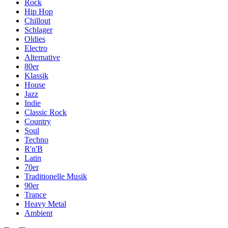
Rock
Hip Hop
Chillout
Schlager
Oldies
Electro
Alternative
80er
Klassik
House
Jazz
Indie
Classic Rock
Country
Soul
Techno
R'n'B
Latin
70er
Traditionelle Musik
90er
Trance
Heavy Metal
Ambient