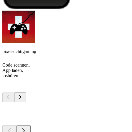
pixelsuchtigaming
Code scannen,
App laden,
loshören.
Top
Podcasts
Top
Podcasts
Top
Podcasts