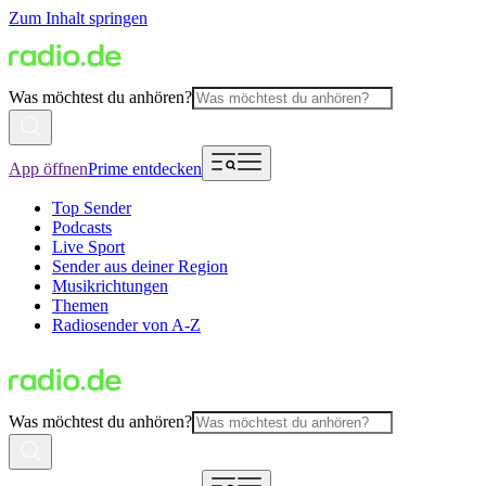
Zum Inhalt springen
Was möchtest du anhören?
App öffnen
Prime entdecken
Top Sender
Podcasts
Live Sport
Sender aus deiner Region
Musikrichtungen
Themen
Radiosender von A-Z
Was möchtest du anhören?