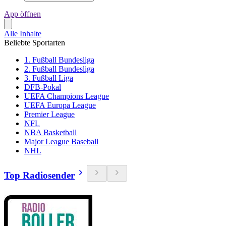
App öffnen
Alle Inhalte
Beliebte Sportarten
1. Fußball Bundesliga
2. Fußball Bundesliga
3. Fußball Liga
DFB-Pokal
UEFA Champions League
UEFA Europa League
Premier League
NFL
NBA Basketball
Major League Baseball
NHL
Top Radiosender