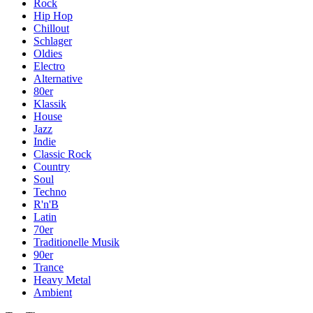
Rock
Hip Hop
Chillout
Schlager
Oldies
Electro
Alternative
80er
Klassik
House
Jazz
Indie
Classic Rock
Country
Soul
Techno
R'n'B
Latin
70er
Traditionelle Musik
90er
Trance
Heavy Metal
Ambient