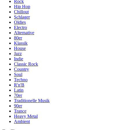
Rock
Hip Hop
Chillout
Schlager
Oldies
Electro
Alternative
80er
Klassik
House
Jazz
Indie
Classic Rock
Country
Soul
Techno
R'n'B
Latin
70er
Traditionelle Musik
90er
Trance
Heavy Metal
Ambient