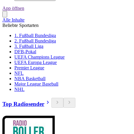
App öffnen
Alle Inhalte
Beliebte Sportarten
1. Fußball Bundesliga
2. Fußball Bundesliga
3. Fußball Liga
DFB-Pokal
UEFA Champions League
UEFA Europa League
Premier League
NFL
NBA Basketball
Major League Baseball
NHL
Top Radiosender