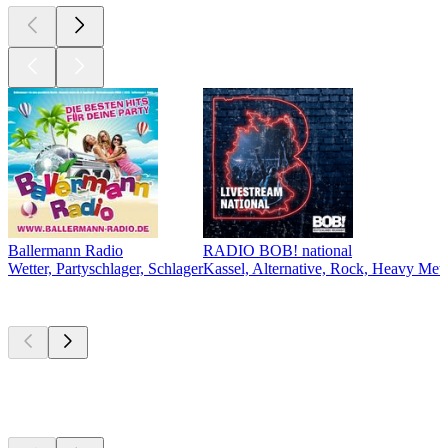
Ballermann Radio
RADIO BOB! national
Wetter, Partyschlager, Schlager
Kassel, Alternative, Rock, Heavy Meta
Top
Podcasts
Top
Podcasts
Top
Podcasts