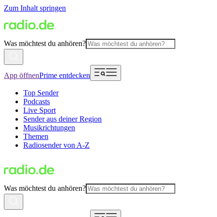
Zum Inhalt springen
Was möchtest du anhören?
App öffnen
Prime entdecken
Top Sender
Podcasts
Live Sport
Sender aus deiner Region
Musikrichtungen
Themen
Radiosender von A-Z
Was möchtest du anhören?