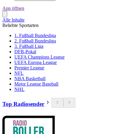
App öffnen
Alle Inhalte
Beliebte Sportarten
1. Fußball Bundesliga
2. Fußball Bundesliga
3. Fußball Liga
DFB-Pokal
UEFA Champions League
UEFA Europa League
Premier League
NFL
NBA Basketball
Major League Baseball
NHL
Top Radiosender