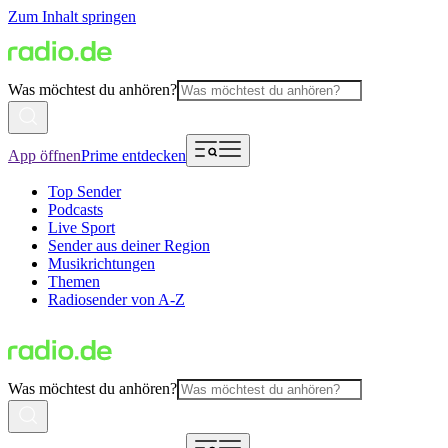
Zum Inhalt springen
Was möchtest du anhören?
App öffnen
Prime entdecken
Top Sender
Podcasts
Live Sport
Sender aus deiner Region
Musikrichtungen
Themen
Radiosender von A-Z
Was möchtest du anhören?