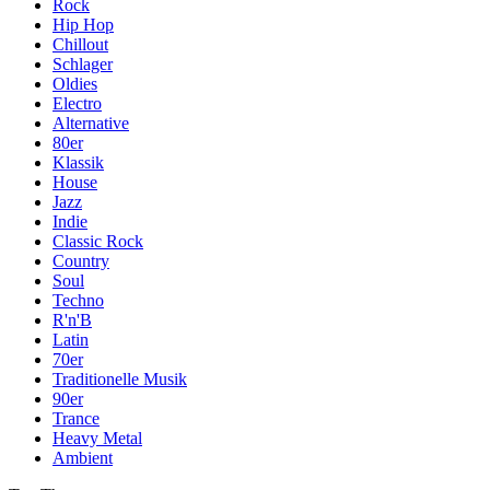
Rock
Hip Hop
Chillout
Schlager
Oldies
Electro
Alternative
80er
Klassik
House
Jazz
Indie
Classic Rock
Country
Soul
Techno
R'n'B
Latin
70er
Traditionelle Musik
90er
Trance
Heavy Metal
Ambient