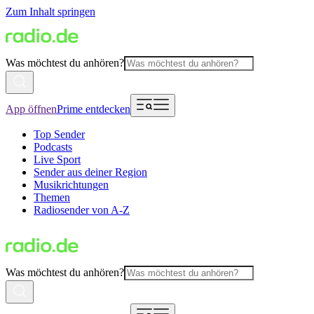
Zum Inhalt springen
Was möchtest du anhören?
App öffnen
Prime entdecken
Top Sender
Podcasts
Live Sport
Sender aus deiner Region
Musikrichtungen
Themen
Radiosender von A-Z
Was möchtest du anhören?