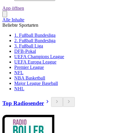
App öffnen
Alle Inhalte
Beliebte Sportarten
1. Fußball Bundesliga
2. Fußball Bundesliga
3. Fußball Liga
DFB-Pokal
UEFA Champions League
UEFA Europa League
Premier League
NFL
NBA Basketball
Major League Baseball
NHL
Top Radiosender