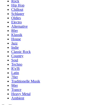
Rock
Hip Hop
Chillout
Schlager
Oldies
Electro
Alternative
80er
Klassik
House
Jazz
Indie
Classic Rock
Country
Soul
Techno
R'n'B
Latin
70er
Traditionelle Musik
90er
Trance
Heavy Metal
Ambient