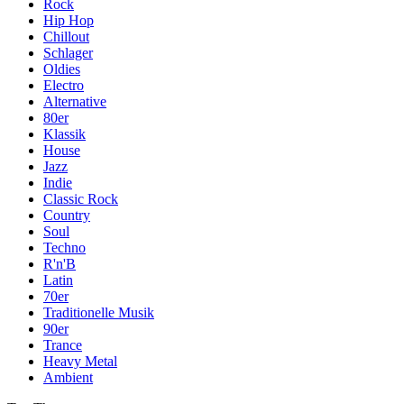
Rock
Hip Hop
Chillout
Schlager
Oldies
Electro
Alternative
80er
Klassik
House
Jazz
Indie
Classic Rock
Country
Soul
Techno
R'n'B
Latin
70er
Traditionelle Musik
90er
Trance
Heavy Metal
Ambient