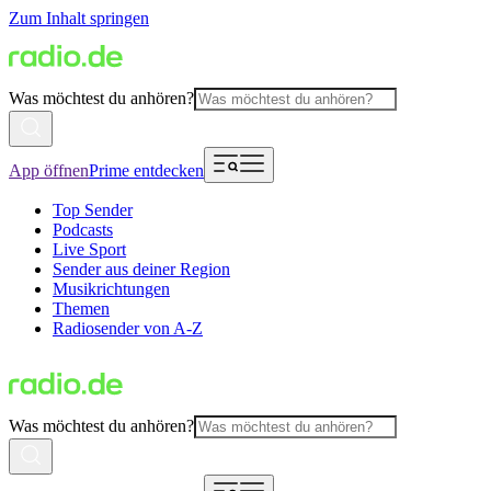
Zum Inhalt springen
Was möchtest du anhören?
App öffnen
Prime entdecken
Top Sender
Podcasts
Live Sport
Sender aus deiner Region
Musikrichtungen
Themen
Radiosender von A-Z
Was möchtest du anhören?