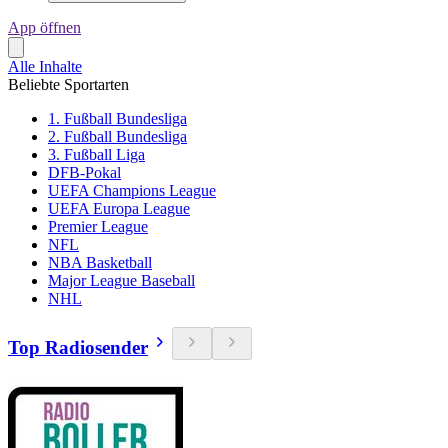
App öffnen
Alle Inhalte
Beliebte Sportarten
1. Fußball Bundesliga
2. Fußball Bundesliga
3. Fußball Liga
DFB-Pokal
UEFA Champions League
UEFA Europa League
Premier League
NFL
NBA Basketball
Major League Baseball
NHL
Top Radiosender