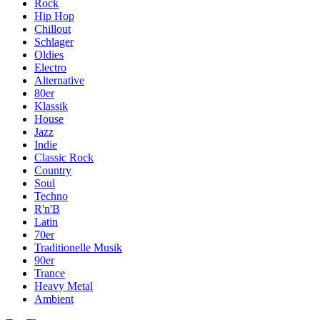
Rock
Hip Hop
Chillout
Schlager
Oldies
Electro
Alternative
80er
Klassik
House
Jazz
Indie
Classic Rock
Country
Soul
Techno
R'n'B
Latin
70er
Traditionelle Musik
90er
Trance
Heavy Metal
Ambient