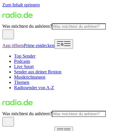
Zum Inhalt springen
Was möchtest du anhören?
App öffnen
Prime entdecken
Top Sender
Podcasts
Live Sport
Sender aus deiner Region
Musikrichtungen
Themen
Radiosender von A-Z
Was möchtest du anhören?