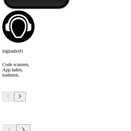
logiradio91
Code scannen,
App laden,
loshören.
Top
Podcasts
Top
Podcasts
Top
Podcasts