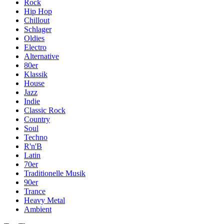
Rock
Hip Hop
Chillout
Schlager
Oldies
Electro
Alternative
80er
Klassik
House
Jazz
Indie
Classic Rock
Country
Soul
Techno
R'n'B
Latin
70er
Traditionelle Musik
90er
Trance
Heavy Metal
Ambient