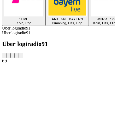
1LIVE
ANTENNE BAYERN
WDR 4 Ruhrg
Köln, Pop
Ismaning, Hits, Pop
Köln, Hits, Old
Über logiradio91
Über logiradio91
Über logiradio91
(0)
Sender-Website