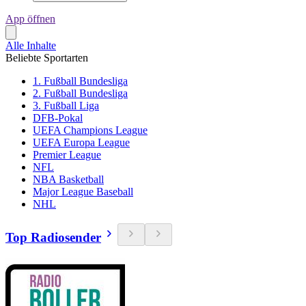
App öffnen
Alle Inhalte
Beliebte Sportarten
1. Fußball Bundesliga
2. Fußball Bundesliga
3. Fußball Liga
DFB-Pokal
UEFA Champions League
UEFA Europa League
Premier League
NFL
NBA Basketball
Major League Baseball
NHL
Top Radiosender