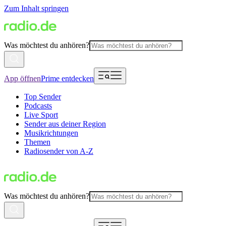
Zum Inhalt springen
Was möchtest du anhören?
App öffnen
Prime entdecken
Top Sender
Podcasts
Live Sport
Sender aus deiner Region
Musikrichtungen
Themen
Radiosender von A-Z
Was möchtest du anhören?