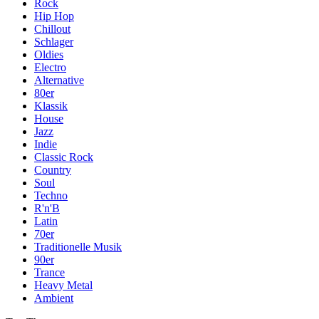
Rock
Hip Hop
Chillout
Schlager
Oldies
Electro
Alternative
80er
Klassik
House
Jazz
Indie
Classic Rock
Country
Soul
Techno
R'n'B
Latin
70er
Traditionelle Musik
90er
Trance
Heavy Metal
Ambient