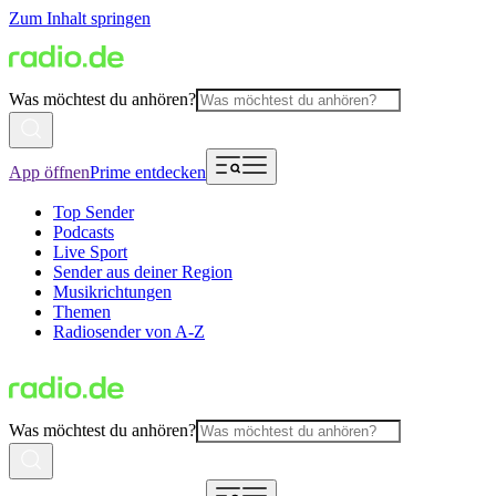
Zum Inhalt springen
Was möchtest du anhören?
App öffnen
Prime entdecken
Top Sender
Podcasts
Live Sport
Sender aus deiner Region
Musikrichtungen
Themen
Radiosender von A-Z
Was möchtest du anhören?