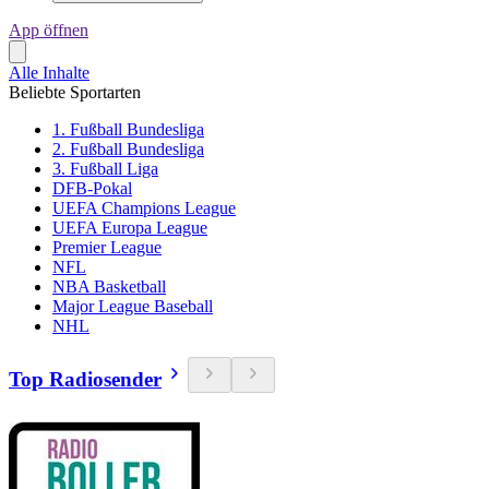
App öffnen
Alle Inhalte
Beliebte Sportarten
1. Fußball Bundesliga
2. Fußball Bundesliga
3. Fußball Liga
DFB-Pokal
UEFA Champions League
UEFA Europa League
Premier League
NFL
NBA Basketball
Major League Baseball
NHL
Top Radiosender