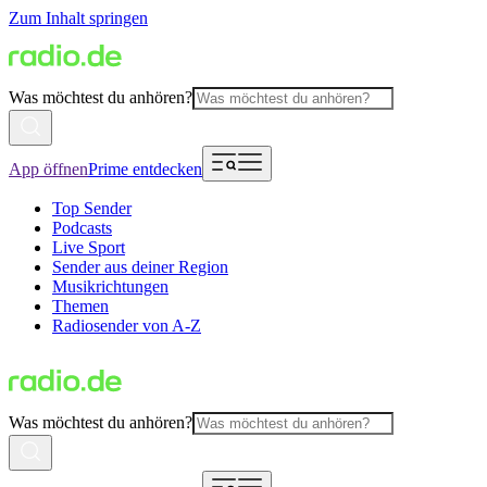
Zum Inhalt springen
Was möchtest du anhören?
App öffnen
Prime entdecken
Top Sender
Podcasts
Live Sport
Sender aus deiner Region
Musikrichtungen
Themen
Radiosender von A-Z
Was möchtest du anhören?