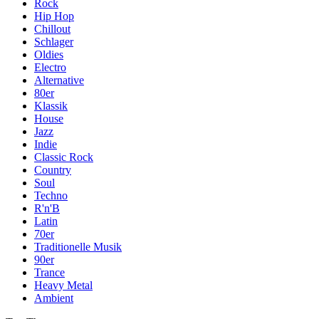
Rock
Hip Hop
Chillout
Schlager
Oldies
Electro
Alternative
80er
Klassik
House
Jazz
Indie
Classic Rock
Country
Soul
Techno
R'n'B
Latin
70er
Traditionelle Musik
90er
Trance
Heavy Metal
Ambient