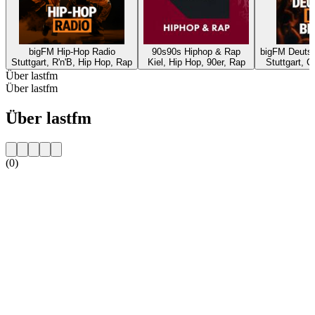
bigFM Hip-Hop Radio
90s90s Hiphop & Rap
bigFM Deutsc
Stuttgart, R'n'B, Hip Hop, Rap
Kiel, Hip Hop, 90er, Rap
Stuttgart, C
Über lastfm
Über lastfm
Über lastfm
(0)
Sender-Website