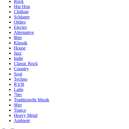
Rock
Hip Hop
Chillout
Schlager
Oldies
Electro
Alternative
80er
Klassik
House
Jazz
Indie
Classic Rock
Country
Soul
Techno
R'n'B
Latin
70er
Traditionelle Musik
90er
Trance
Heavy Metal
Ambient