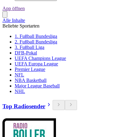
App öffnen
Alle Inhalte
Beliebte Sportarten
1. Fußball Bundesliga
2. Fußball Bundesliga
3. Fußball Liga
DFB-Pokal
UEFA Champions League
UEFA Europa League
Premier League
NFL
NBA Basketball
Major League Baseball
NHL
Top Radiosender