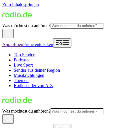
Zum Inhalt springen
Was möchtest du anhören?
App öffnen
Prime entdecken
Top Sender
Podcasts
Live Sport
Sender aus deiner Region
Musikrichtungen
Themen
Radiosender von A-Z
Was möchtest du anhören?