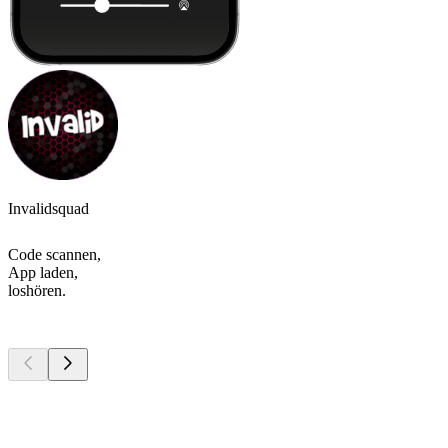
Invalidsquad
Code scannen,
App laden,
loshören.
Top
Podcasts
Top
Podcasts
Top
Podcasts