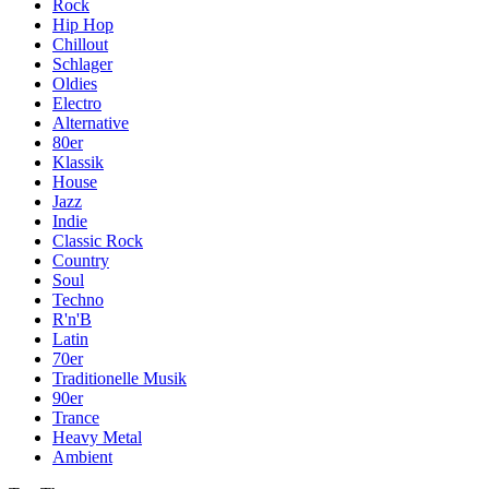
Rock
Hip Hop
Chillout
Schlager
Oldies
Electro
Alternative
80er
Klassik
House
Jazz
Indie
Classic Rock
Country
Soul
Techno
R'n'B
Latin
70er
Traditionelle Musik
90er
Trance
Heavy Metal
Ambient