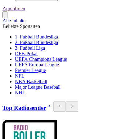
App öffnen
Alle Inhalte
Beliebte Sportarten
1. Fußball Bundesliga
2. Fußball Bundesliga
3. Fußball Liga
DFB-Pokal
UEFA Champions League
UEFA Europa League
Premier League
NFL
NBA Basketball
Major League Baseball
NHL
Top Radiosender