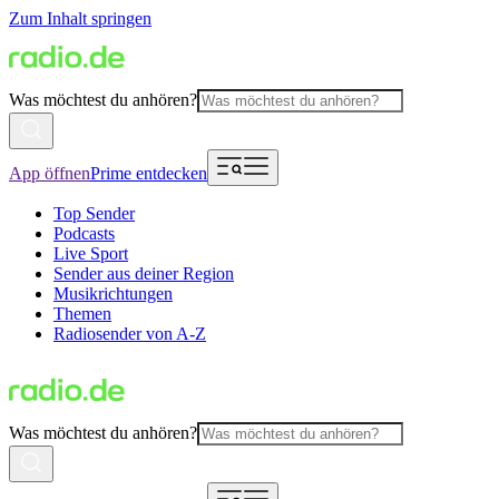
Zum Inhalt springen
Was möchtest du anhören?
App öffnen
Prime entdecken
Top Sender
Podcasts
Live Sport
Sender aus deiner Region
Musikrichtungen
Themen
Radiosender von A-Z
Was möchtest du anhören?