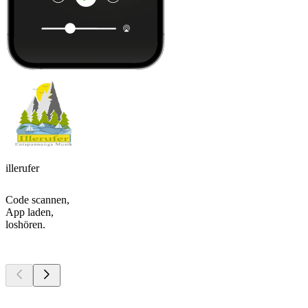
illerufer
Code scannen,
App laden,
loshören.
Top
Podcasts
Top
Podcasts