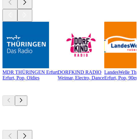
MDR THÜRINGEN Erfurt
DORFKIND RADIO
LandesWelle Thü
Erfurt, Pop, Oldies
Weimar, Electro, Dance
Erfurt, Pop, 90er,
Top
Podcasts
Top
Podcasts
Top
Podcasts