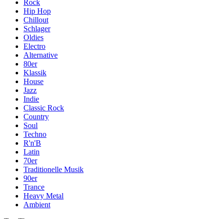
Rock
Hip Hop
Chillout
Schlager
Oldies
Electro
Alternative
80er
Klassik
House
Jazz
Indie
Classic Rock
Country
Soul
Techno
R'n'B
Latin
70er
Traditionelle Musik
90er
Trance
Heavy Metal
Ambient