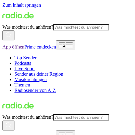
Zum Inhalt springen
Was möchtest du anhören?
App öffnen
Prime entdecken
Top Sender
Podcasts
Live Sport
Sender aus deiner Region
Musikrichtungen
Themen
Radiosender von A-Z
Was möchtest du anhören?