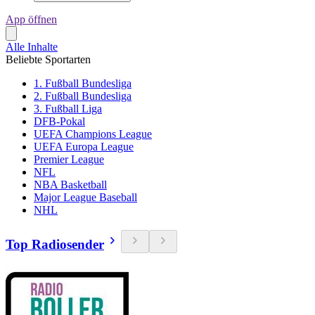
App öffnen
Alle Inhalte
Beliebte Sportarten
1. Fußball Bundesliga
2. Fußball Bundesliga
3. Fußball Liga
DFB-Pokal
UEFA Champions League
UEFA Europa League
Premier League
NFL
NBA Basketball
Major League Baseball
NHL
Top Radiosender