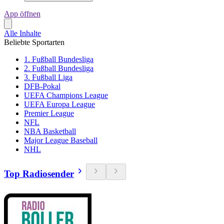
App öffnen
Alle Inhalte
Beliebte Sportarten
1. Fußball Bundesliga
2. Fußball Bundesliga
3. Fußball Liga
DFB-Pokal
UEFA Champions League
UEFA Europa League
Premier League
NFL
NBA Basketball
Major League Baseball
NHL
Top Radiosender