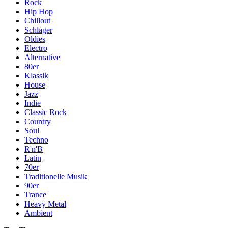
Rock
Hip Hop
Chillout
Schlager
Oldies
Electro
Alternative
80er
Klassik
House
Jazz
Indie
Classic Rock
Country
Soul
Techno
R'n'B
Latin
70er
Traditionelle Musik
90er
Trance
Heavy Metal
Ambient