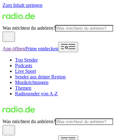
Zum Inhalt springen
Was möchtest du anhören?
App öffnen
Prime entdecken
Top Sender
Podcasts
Live Sport
Sender aus deiner Region
Musikrichtungen
Themen
Radiosender von A-Z
Was möchtest du anhören?