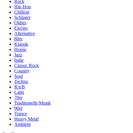
Rock
Hip Hop
Chillout
Schlager
Oldies
Electro
Alternative
80er
Klassik
House
Jazz
Indie
Classic Rock
Country
Soul
Techno
R'n'B
Latin
70er
Traditionelle Musik
90er
Trance
Heavy Metal
Ambient