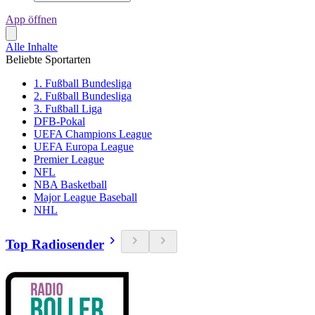
App öffnen
Alle Inhalte
Beliebte Sportarten
1. Fußball Bundesliga
2. Fußball Bundesliga
3. Fußball Liga
DFB-Pokal
UEFA Champions League
UEFA Europa League
Premier League
NFL
NBA Basketball
Major League Baseball
NHL
Top Radiosender