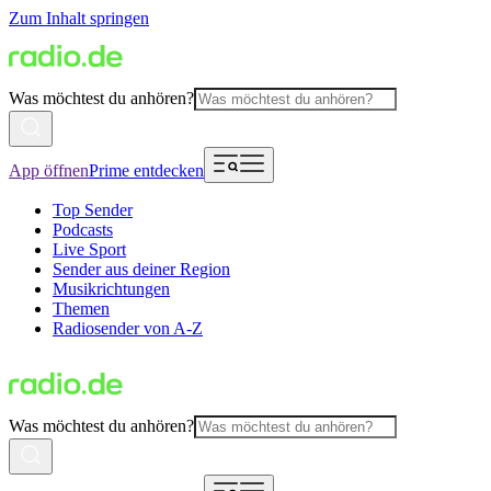
Zum Inhalt springen
Was möchtest du anhören?
App öffnen
Prime entdecken
Top Sender
Podcasts
Live Sport
Sender aus deiner Region
Musikrichtungen
Themen
Radiosender von A-Z
Was möchtest du anhören?