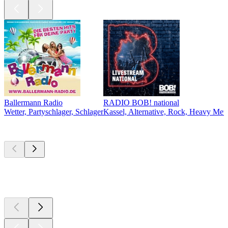
Ballermann Radio
RADIO BOB! national
Wetter, Partyschlager, Schlager
Kassel, Alternative, Rock, Heavy Meta
Top
Podcasts
Top
Podcasts
Top
Podcasts