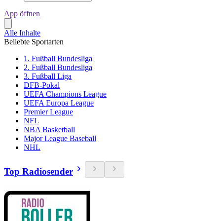
App öffnen
Alle Inhalte
Beliebte Sportarten
1. Fußball Bundesliga
2. Fußball Bundesliga
3. Fußball Liga
DFB-Pokal
UEFA Champions League
UEFA Europa League
Premier League
NFL
NBA Basketball
Major League Baseball
NHL
Top Radiosender