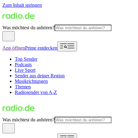
Zum Inhalt springen
Was möchtest du anhören?
App öffnen
Prime entdecken
Top Sender
Podcasts
Live Sport
Sender aus deiner Region
Musikrichtungen
Themen
Radiosender von A-Z
Was möchtest du anhören?