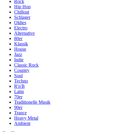
Rock
Hip Hop
Chillout
Schlager
Oldies
Electro
Alternative
80er
Klassik
House
Jazz
Indie
Classic Rock
Country
Soul
Techno
R'n'B
Latin
70er
Traditionelle Musik
90er
Trance
Heavy Metal
Ambient