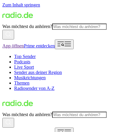
Zum Inhalt springen
Was möchtest du anhören?
App öffnen
Prime entdecken
Top Sender
Podcasts
Live Sport
Sender aus deiner Region
Musikrichtungen
Themen
Radiosender von A-Z
Was möchtest du anhören?