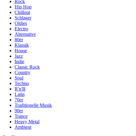
Rock
Hip Hop
Chillout
Schlager
Oldies
Electro
Alternative
80er
Klassik
House
Jazz
Indie
Classic Rock
Country
Soul
Techno
R'n'B
Latin
70er
Traditionelle Musik
90er
Trance
Heavy Metal
Ambient