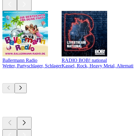
Ballermann Radio
RADIO BOB! national
Wetter, Partyschlager, Schlager
Kassel, Rock, Heavy Metal, Alternativ
Top
Podcasts
Top
Podcasts
Top
Podcasts