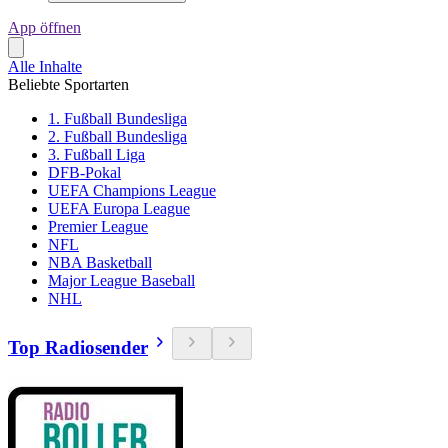
App öffnen
Alle Inhalte
Beliebte Sportarten
1. Fußball Bundesliga
2. Fußball Bundesliga
3. Fußball Liga
DFB-Pokal
UEFA Champions League
UEFA Europa League
Premier League
NFL
NBA Basketball
Major League Baseball
NHL
Top Radiosender