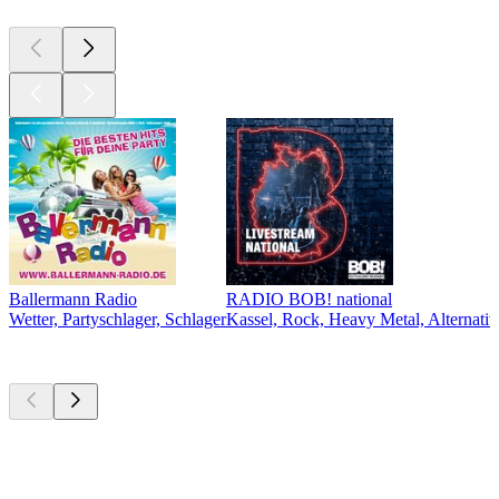
Ballermann Radio
RADIO BOB! national
Wetter, Partyschlager, Schlager
Kassel, Rock, Heavy Metal, Alternativ
Top
Podcasts
Top
Podcasts
Top
Podcasts