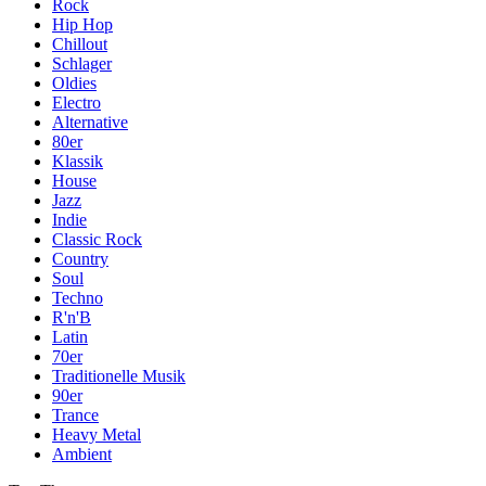
Rock
Hip Hop
Chillout
Schlager
Oldies
Electro
Alternative
80er
Klassik
House
Jazz
Indie
Classic Rock
Country
Soul
Techno
R'n'B
Latin
70er
Traditionelle Musik
90er
Trance
Heavy Metal
Ambient