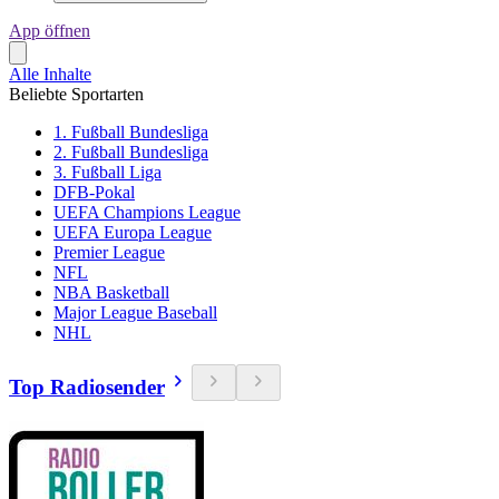
App öffnen
Alle Inhalte
Beliebte Sportarten
1. Fußball Bundesliga
2. Fußball Bundesliga
3. Fußball Liga
DFB-Pokal
UEFA Champions League
UEFA Europa League
Premier League
NFL
NBA Basketball
Major League Baseball
NHL
Top Radiosender