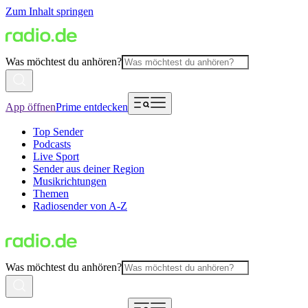
Zum Inhalt springen
Was möchtest du anhören?
App öffnen
Prime entdecken
Top Sender
Podcasts
Live Sport
Sender aus deiner Region
Musikrichtungen
Themen
Radiosender von A-Z
Was möchtest du anhören?