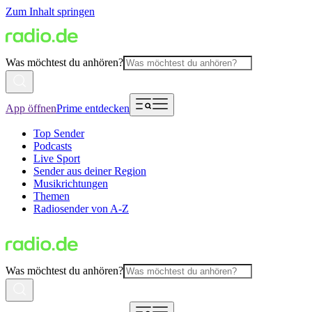
Zum Inhalt springen
Was möchtest du anhören?
App öffnen
Prime entdecken
Top Sender
Podcasts
Live Sport
Sender aus deiner Region
Musikrichtungen
Themen
Radiosender von A-Z
Was möchtest du anhören?