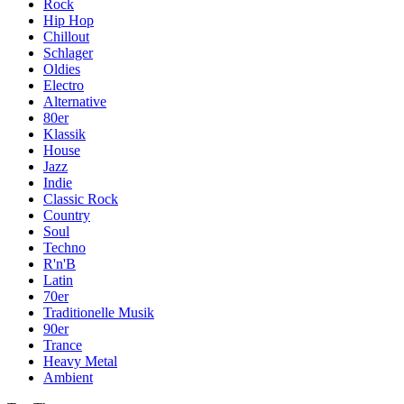
Rock
Hip Hop
Chillout
Schlager
Oldies
Electro
Alternative
80er
Klassik
House
Jazz
Indie
Classic Rock
Country
Soul
Techno
R'n'B
Latin
70er
Traditionelle Musik
90er
Trance
Heavy Metal
Ambient