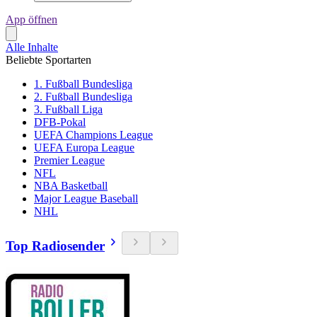
App öffnen
Alle Inhalte
Beliebte Sportarten
1. Fußball Bundesliga
2. Fußball Bundesliga
3. Fußball Liga
DFB-Pokal
UEFA Champions League
UEFA Europa League
Premier League
NFL
NBA Basketball
Major League Baseball
NHL
Top Radiosender