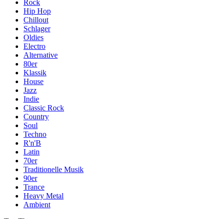
Rock
Hip Hop
Chillout
Schlager
Oldies
Electro
Alternative
80er
Klassik
House
Jazz
Indie
Classic Rock
Country
Soul
Techno
R'n'B
Latin
70er
Traditionelle Musik
90er
Trance
Heavy Metal
Ambient