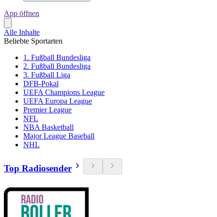
App öffnen
Alle Inhalte
Beliebte Sportarten
1. Fußball Bundesliga
2. Fußball Bundesliga
3. Fußball Liga
DFB-Pokal
UEFA Champions League
UEFA Europa League
Premier League
NFL
NBA Basketball
Major League Baseball
NHL
Top Radiosender