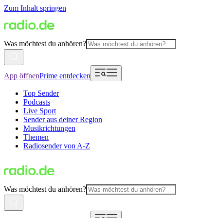
Zum Inhalt springen
Was möchtest du anhören?
App öffnen
Prime entdecken
Top Sender
Podcasts
Live Sport
Sender aus deiner Region
Musikrichtungen
Themen
Radiosender von A-Z
Was möchtest du anhören?