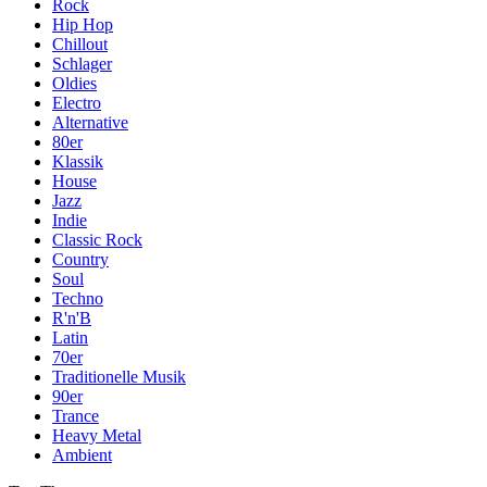
Rock
Hip Hop
Chillout
Schlager
Oldies
Electro
Alternative
80er
Klassik
House
Jazz
Indie
Classic Rock
Country
Soul
Techno
R'n'B
Latin
70er
Traditionelle Musik
90er
Trance
Heavy Metal
Ambient