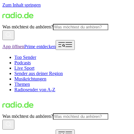
Zum Inhalt springen
Was möchtest du anhören?
App öffnen
Prime entdecken
Top Sender
Podcasts
Live Sport
Sender aus deiner Region
Musikrichtungen
Themen
Radiosender von A-Z
Was möchtest du anhören?