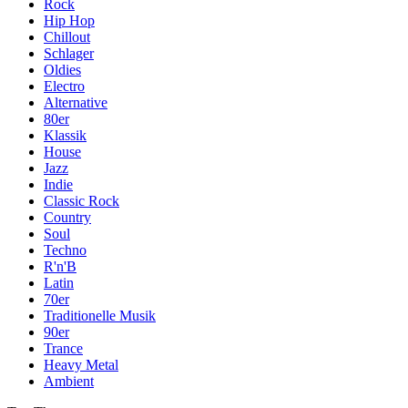
Rock
Hip Hop
Chillout
Schlager
Oldies
Electro
Alternative
80er
Klassik
House
Jazz
Indie
Classic Rock
Country
Soul
Techno
R'n'B
Latin
70er
Traditionelle Musik
90er
Trance
Heavy Metal
Ambient