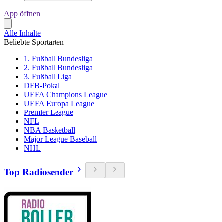
App öffnen
Alle Inhalte
Beliebte Sportarten
1. Fußball Bundesliga
2. Fußball Bundesliga
3. Fußball Liga
DFB-Pokal
UEFA Champions League
UEFA Europa League
Premier League
NFL
NBA Basketball
Major League Baseball
NHL
Top Radiosender