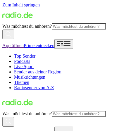
Zum Inhalt springen
Was möchtest du anhören?
App öffnen
Prime entdecken
Top Sender
Podcasts
Live Sport
Sender aus deiner Region
Musikrichtungen
Themen
Radiosender von A-Z
Was möchtest du anhören?