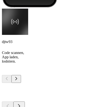
djtw93
Code scannen,
App laden,
loshören.
Top
Podcasts
Top
Podcasts
Top
Podcasts