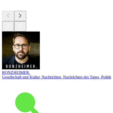
Top
Podcasts
RONZHEIMER.
Gesellschaft und Kultur, Nachrichten, Nachrichten des Tages, Politik