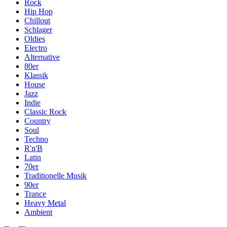
Rock
Hip Hop
Chillout
Schlager
Oldies
Electro
Alternative
80er
Klassik
House
Jazz
Indie
Classic Rock
Country
Soul
Techno
R'n'B
Latin
70er
Traditionelle Musik
90er
Trance
Heavy Metal
Ambient