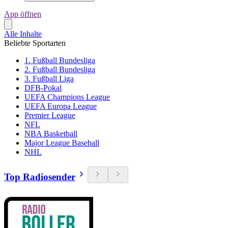
App öffnen
Alle Inhalte
Beliebte Sportarten
1. Fußball Bundesliga
2. Fußball Bundesliga
3. Fußball Liga
DFB-Pokal
UEFA Champions League
UEFA Europa League
Premier League
NFL
NBA Basketball
Major League Baseball
NHL
Top Radiosender