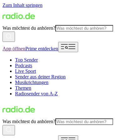
Zum Inhalt springen
Was möchtest du anhören?
App öffnen
Prime entdecken
Top Sender
Podcasts
Live Sport
Sender aus deiner Region
Musikrichtungen
Themen
Radiosender von A-Z
Was möchtest du anhören?