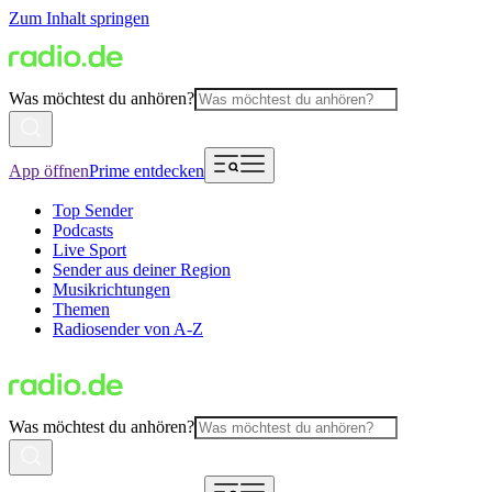
Zum Inhalt springen
Was möchtest du anhören?
App öffnen
Prime entdecken
Top Sender
Podcasts
Live Sport
Sender aus deiner Region
Musikrichtungen
Themen
Radiosender von A-Z
Was möchtest du anhören?