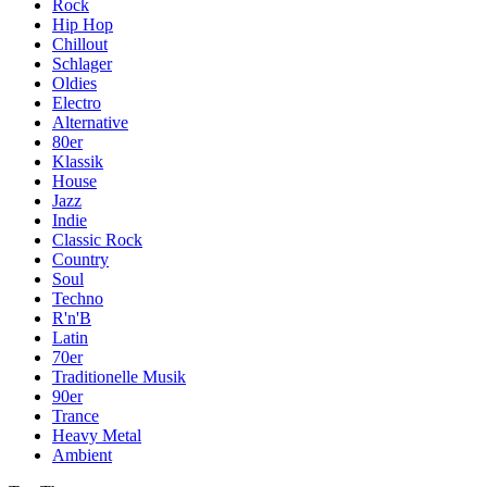
Rock
Hip Hop
Chillout
Schlager
Oldies
Electro
Alternative
80er
Klassik
House
Jazz
Indie
Classic Rock
Country
Soul
Techno
R'n'B
Latin
70er
Traditionelle Musik
90er
Trance
Heavy Metal
Ambient