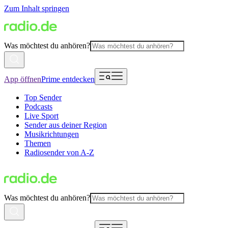
Zum Inhalt springen
Was möchtest du anhören?
App öffnen
Prime entdecken
Top Sender
Podcasts
Live Sport
Sender aus deiner Region
Musikrichtungen
Themen
Radiosender von A-Z
Was möchtest du anhören?