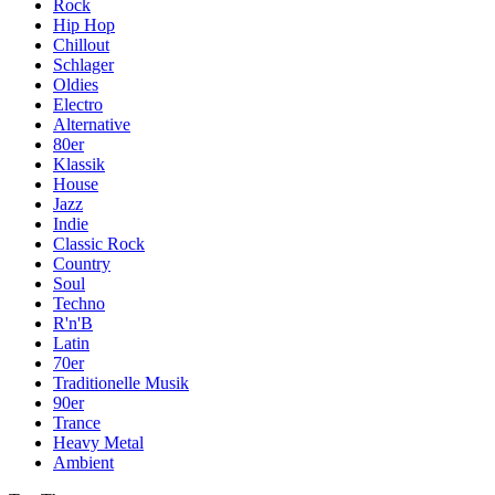
Rock
Hip Hop
Chillout
Schlager
Oldies
Electro
Alternative
80er
Klassik
House
Jazz
Indie
Classic Rock
Country
Soul
Techno
R'n'B
Latin
70er
Traditionelle Musik
90er
Trance
Heavy Metal
Ambient