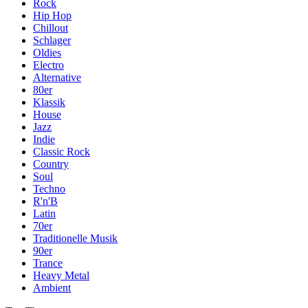
Rock
Hip Hop
Chillout
Schlager
Oldies
Electro
Alternative
80er
Klassik
House
Jazz
Indie
Classic Rock
Country
Soul
Techno
R'n'B
Latin
70er
Traditionelle Musik
90er
Trance
Heavy Metal
Ambient