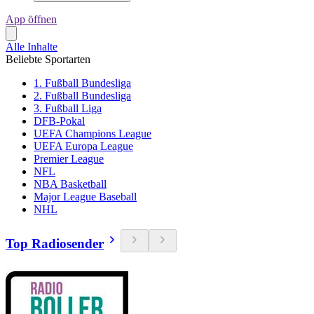
App öffnen
Alle Inhalte
Beliebte Sportarten
1. Fußball Bundesliga
2. Fußball Bundesliga
3. Fußball Liga
DFB-Pokal
UEFA Champions League
UEFA Europa League
Premier League
NFL
NBA Basketball
Major League Baseball
NHL
Top Radiosender