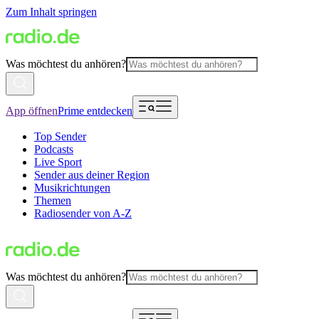
Zum Inhalt springen
Was möchtest du anhören?
App öffnen
Prime entdecken
Top Sender
Podcasts
Live Sport
Sender aus deiner Region
Musikrichtungen
Themen
Radiosender von A-Z
Was möchtest du anhören?