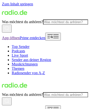
Zum Inhalt springen
Was möchtest du anhören?
App öffnen
Prime entdecken
Top Sender
Podcasts
Live Sport
Sender aus deiner Region
Musikrichtungen
Themen
Radiosender von A-Z
Was möchtest du anhören?