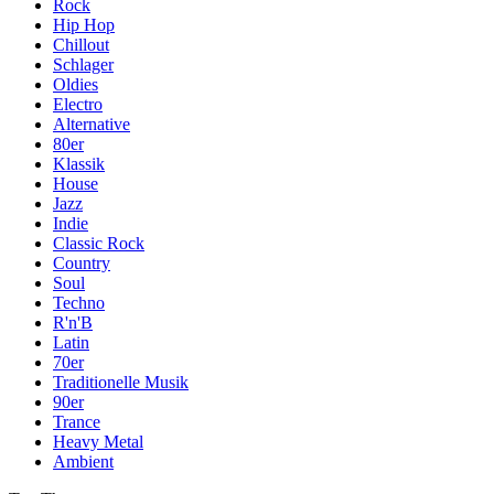
Rock
Hip Hop
Chillout
Schlager
Oldies
Electro
Alternative
80er
Klassik
House
Jazz
Indie
Classic Rock
Country
Soul
Techno
R'n'B
Latin
70er
Traditionelle Musik
90er
Trance
Heavy Metal
Ambient