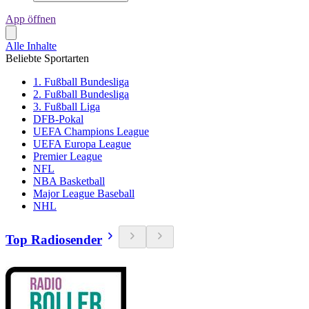
App öffnen
Alle Inhalte
Beliebte Sportarten
1. Fußball Bundesliga
2. Fußball Bundesliga
3. Fußball Liga
DFB-Pokal
UEFA Champions League
UEFA Europa League
Premier League
NFL
NBA Basketball
Major League Baseball
NHL
Top Radiosender