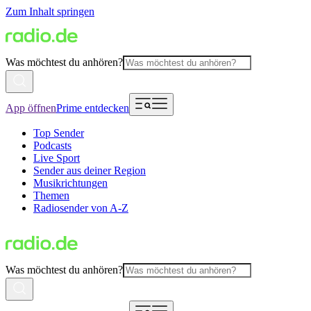
Zum Inhalt springen
Was möchtest du anhören?
App öffnen
Prime entdecken
Top Sender
Podcasts
Live Sport
Sender aus deiner Region
Musikrichtungen
Themen
Radiosender von A-Z
Was möchtest du anhören?