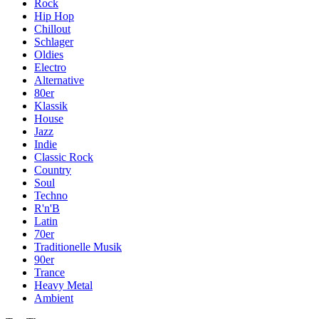
Rock
Hip Hop
Chillout
Schlager
Oldies
Electro
Alternative
80er
Klassik
House
Jazz
Indie
Classic Rock
Country
Soul
Techno
R'n'B
Latin
70er
Traditionelle Musik
90er
Trance
Heavy Metal
Ambient