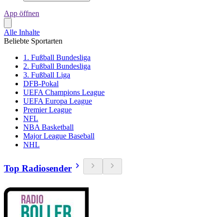
App öffnen
Alle Inhalte
Beliebte Sportarten
1. Fußball Bundesliga
2. Fußball Bundesliga
3. Fußball Liga
DFB-Pokal
UEFA Champions League
UEFA Europa League
Premier League
NFL
NBA Basketball
Major League Baseball
NHL
Top Radiosender