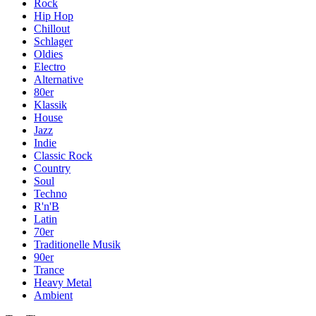
Rock
Hip Hop
Chillout
Schlager
Oldies
Electro
Alternative
80er
Klassik
House
Jazz
Indie
Classic Rock
Country
Soul
Techno
R'n'B
Latin
70er
Traditionelle Musik
90er
Trance
Heavy Metal
Ambient