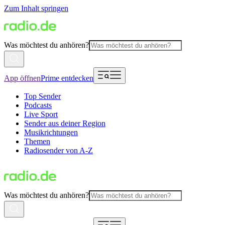
Zum Inhalt springen
Was möchtest du anhören?
App öffnen
Prime entdecken
Top Sender
Podcasts
Live Sport
Sender aus deiner Region
Musikrichtungen
Themen
Radiosender von A-Z
Was möchtest du anhören?