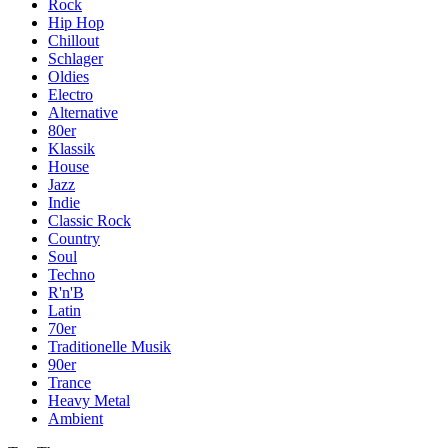
Rock
Hip Hop
Chillout
Schlager
Oldies
Electro
Alternative
80er
Klassik
House
Jazz
Indie
Classic Rock
Country
Soul
Techno
R'n'B
Latin
70er
Traditionelle Musik
90er
Trance
Heavy Metal
Ambient