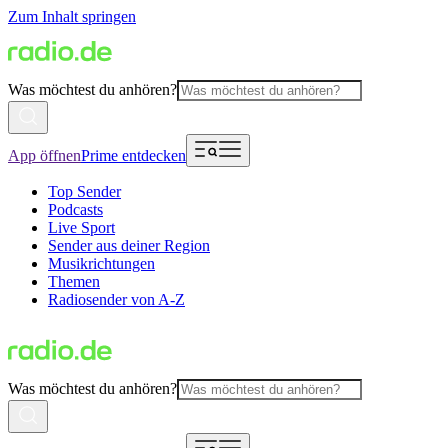
Zum Inhalt springen
Was möchtest du anhören?
App öffnen
Prime entdecken
Top Sender
Podcasts
Live Sport
Sender aus deiner Region
Musikrichtungen
Themen
Radiosender von A-Z
Was möchtest du anhören?