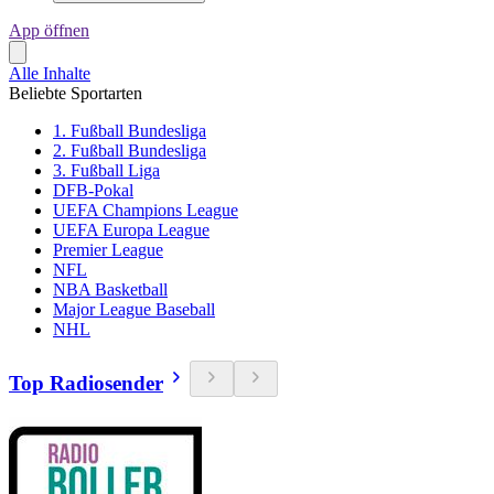
App öffnen
Alle Inhalte
Beliebte Sportarten
1. Fußball Bundesliga
2. Fußball Bundesliga
3. Fußball Liga
DFB-Pokal
UEFA Champions League
UEFA Europa League
Premier League
NFL
NBA Basketball
Major League Baseball
NHL
Top Radiosender