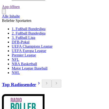
App öffnen
Alle Inhalte
Beliebte Sportarten
1. Fußball Bundesliga
2. Fußball Bundesliga
3. Fußball Liga
DFB-Pokal
UEFA Champions League
UEFA Europa League
Premier League
NFL
NBA Basketball
Major League Baseball
NHL
Top Radiosender