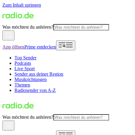
Zum Inhalt springen
Was möchtest du anhören?
App öffnen
Prime entdecken
Top Sender
Podcasts
Live Sport
Sender aus deiner Region
Musikrichtungen
Themen
Radiosender von A-Z
Was möchtest du anhören?