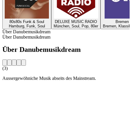
80s80s Funk & Soul
DELUXE MUSIC RADIO
Bremen Z
Hamburg, Funk, Soul
München, Soul, Pop, 80er
Bremen, Klassik
Über Danubemusikdream
Über Danubemusikdream
Über Danubemusikdream
(3)
Aussergewöhniche Musik abseits des Mainstream.
Sender-Website