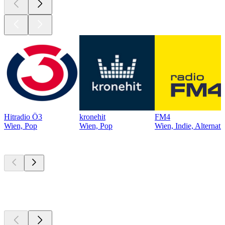
Hitradio Ö3
kronehit
FM4
Wien, Pop
Wien, Pop
Wien, Indie, Alternati
Top
Podcasts
Top
Podcasts
Top
Podcasts