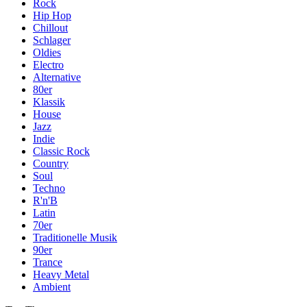
Rock
Hip Hop
Chillout
Schlager
Oldies
Electro
Alternative
80er
Klassik
House
Jazz
Indie
Classic Rock
Country
Soul
Techno
R'n'B
Latin
70er
Traditionelle Musik
90er
Trance
Heavy Metal
Ambient