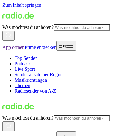
Zum Inhalt springen
Was möchtest du anhören?
App öffnen
Prime entdecken
Top Sender
Podcasts
Live Sport
Sender aus deiner Region
Musikrichtungen
Themen
Radiosender von A-Z
Was möchtest du anhören?