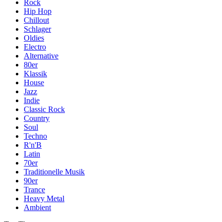
Rock
Hip Hop
Chillout
Schlager
Oldies
Electro
Alternative
80er
Klassik
House
Jazz
Indie
Classic Rock
Country
Soul
Techno
R'n'B
Latin
70er
Traditionelle Musik
90er
Trance
Heavy Metal
Ambient