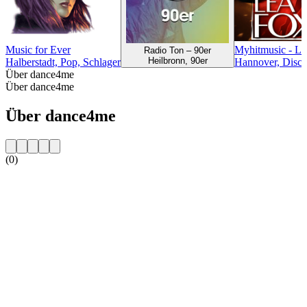
Music for Ever
Myhitmusic - 
Radio Ton – 90er
Heilbronn, 90er
Halberstadt, Pop, Schlager
Hannover, Disco
Über dance4me
Über dance4me
Über dance4me
(0)
Sender-Website