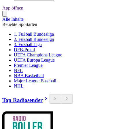
App öffnen
Alle Inhalte
Beliebte Sportarten
1. Fußball Bundesliga
2. Fußball Bundesliga
3. Fußball Liga
DFB-Pokal
UEFA Champions League
UEFA Europa League
Premier League
NFL
NBA Basketball
Major League Baseball
NHL
Top Radiosender