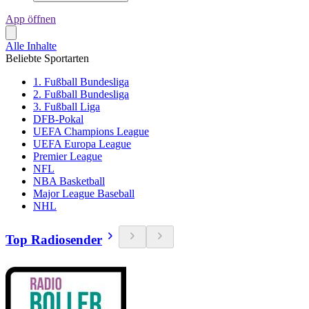
App öffnen
Alle Inhalte
Beliebte Sportarten
1. Fußball Bundesliga
2. Fußball Bundesliga
3. Fußball Liga
DFB-Pokal
UEFA Champions League
UEFA Europa League
Premier League
NFL
NBA Basketball
Major League Baseball
NHL
Top Radiosender