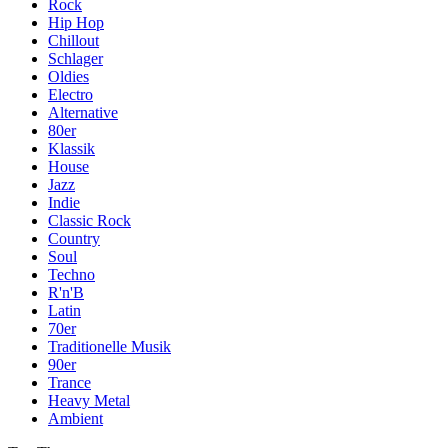
Rock
Hip Hop
Chillout
Schlager
Oldies
Electro
Alternative
80er
Klassik
House
Jazz
Indie
Classic Rock
Country
Soul
Techno
R'n'B
Latin
70er
Traditionelle Musik
90er
Trance
Heavy Metal
Ambient