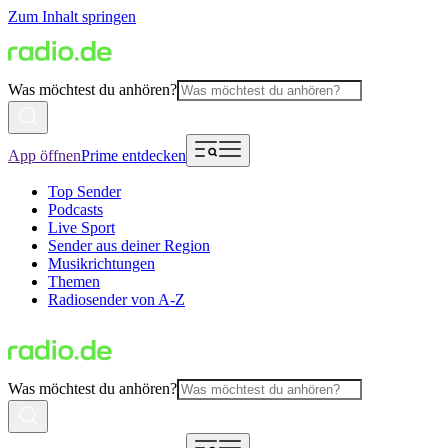
Zum Inhalt springen
Was möchtest du anhören?
App öffnen
Prime entdecken
Top Sender
Podcasts
Live Sport
Sender aus deiner Region
Musikrichtungen
Themen
Radiosender von A-Z
Was möchtest du anhören?