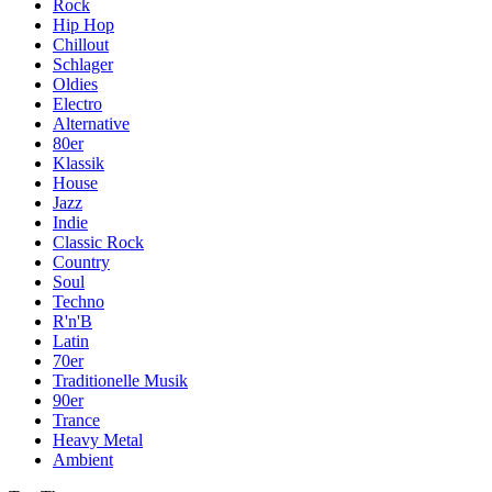
Rock
Hip Hop
Chillout
Schlager
Oldies
Electro
Alternative
80er
Klassik
House
Jazz
Indie
Classic Rock
Country
Soul
Techno
R'n'B
Latin
70er
Traditionelle Musik
90er
Trance
Heavy Metal
Ambient