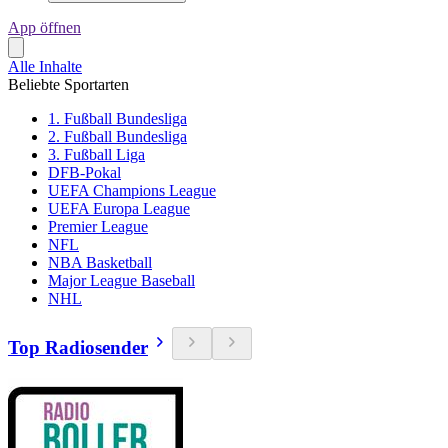
App öffnen
Alle Inhalte
Beliebte Sportarten
1. Fußball Bundesliga
2. Fußball Bundesliga
3. Fußball Liga
DFB-Pokal
UEFA Champions League
UEFA Europa League
Premier League
NFL
NBA Basketball
Major League Baseball
NHL
Top Radiosender