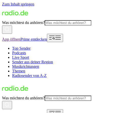
Zum Inhalt springen
Was möchtest du anhören?
App öffnen
Prime entdecken
Top Sender
Podcasts
Live Sport
Sender aus deiner Region
Musikrichtungen
Themen
Radiosender von A-Z
Was möchtest du anhören?