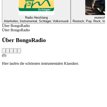
Radio Herzklang
reutersh
Aiterhofen, Instrumental, Schlager, Volksmusik
Rostock, Pop, Rock, Ins
Über BongoRadio
Über BongoRadio
Über BongoRadio
(0)
Hier laufen die schönsten instrumentalen Klassiker.
Sender-Website