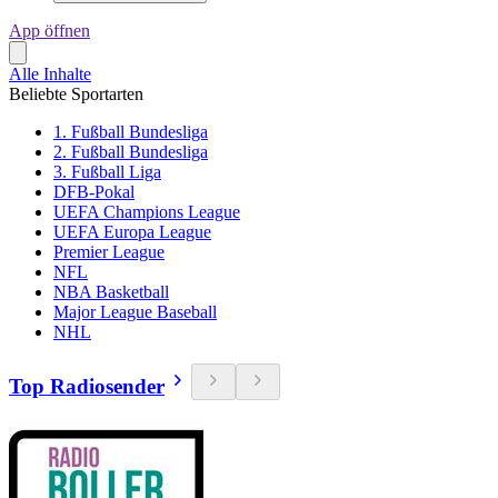
App öffnen
Alle Inhalte
Beliebte Sportarten
1. Fußball Bundesliga
2. Fußball Bundesliga
3. Fußball Liga
DFB-Pokal
UEFA Champions League
UEFA Europa League
Premier League
NFL
NBA Basketball
Major League Baseball
NHL
Top Radiosender