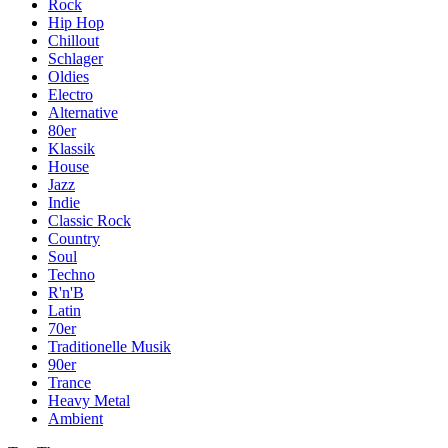
Rock
Hip Hop
Chillout
Schlager
Oldies
Electro
Alternative
80er
Klassik
House
Jazz
Indie
Classic Rock
Country
Soul
Techno
R'n'B
Latin
70er
Traditionelle Musik
90er
Trance
Heavy Metal
Ambient