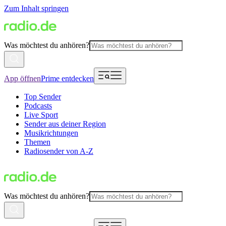
Zum Inhalt springen
Was möchtest du anhören?
App öffnen
Prime entdecken
Top Sender
Podcasts
Live Sport
Sender aus deiner Region
Musikrichtungen
Themen
Radiosender von A-Z
Was möchtest du anhören?