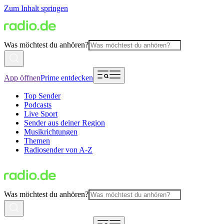
Zum Inhalt springen
Was möchtest du anhören?
App öffnen
Prime entdecken
Top Sender
Podcasts
Live Sport
Sender aus deiner Region
Musikrichtungen
Themen
Radiosender von A-Z
Was möchtest du anhören?