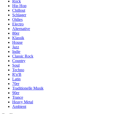
Rock
Hip Hop
Chillout
Schlager
Oldies
Electro
Alternative
80er
Klassik
House
Jazz
Indie
Classic Rock
Country
Soul
Techno
R'n'B
Latin
70er
Traditionelle Musik
90er
Trance
Heavy Metal
Ambient